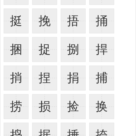
挺
挽
捂
捅
捆
捉
捌
捍
捎
捏
捐
捕
捞
损
捡
换
捣
据
捶
捺