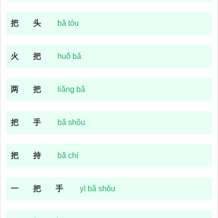
把
头
bǎ tóu
火
把
huǒ bǎ
两
把
liǎng bǎ
把
手
bǎ shǒu
把
持
bǎ chí
一
把
手
yī bǎ shǒu