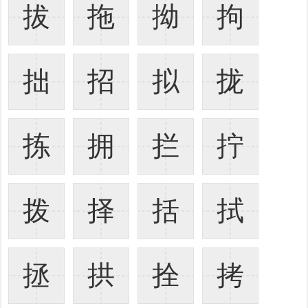
拔
拖
拗
拘
拙
招
拟
拢
拣
拥
拦
拧
拨
择
括
拭
拯
拱
拴
拷