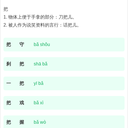
把
1. 物体上便于手拿的部分：刀把儿。
2. 被人作为说笑资料的言行：话把儿。
把
守
bǎ shǒu
刹
把
shā bǎ
一
把
yī bǎ
把
戏
bǎ xì
把
握
bǎ wò