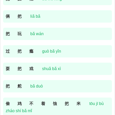
俩
把
liǎ bǎ
把
玩
bǎ wán
过
把
瘾
guò bǎ yǐn
耍
把
戏
shuǎ bǎ xì
把
舵
bǎ duò
偷
鸡
不
着
蚀
把
米
tōu jī bù
zháo shí bǎ mǐ