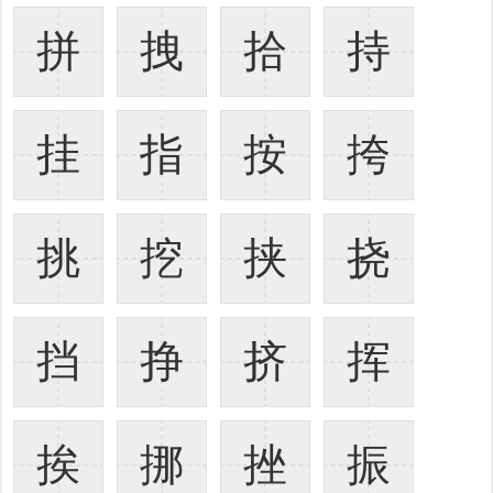
拼
拽
拾
持
挂
指
按
挎
挑
挖
挟
挠
挡
挣
挤
挥
挨
挪
挫
振