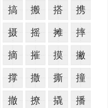
搞
搬
搭
携
摄
摇
摊
摔
摘
摧
摸
撇
撑
撒
撕
撞
撤
撩
撬
播