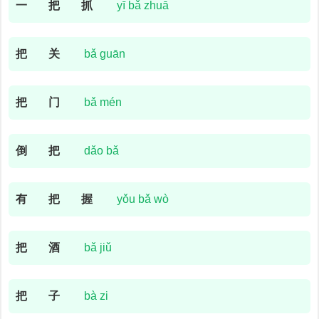
一
把
抓
yī bǎ zhuā
把
关
bǎ guān
把
门
bǎ mén
倒
把
dǎo bǎ
有
把
握
yǒu bǎ wò
把
酒
bǎ jiǔ
把
子
bà zi