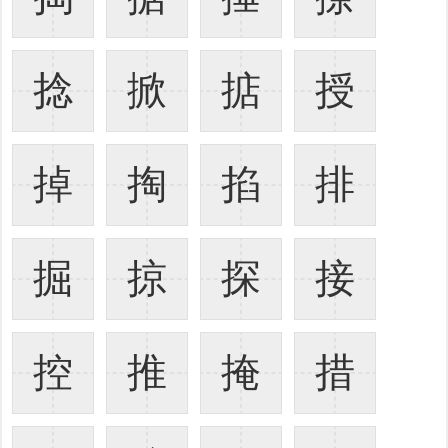
捻
掀
掂
授
掉
掏
掐
排
掘
掠
探
接
控
推
掩
措