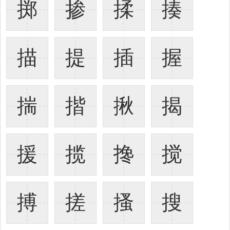
掷
掺
揉
揍
描
提
插
握
揣
揩
揪
揭
援
揽
搀
搅
搏
搓
搔
搜