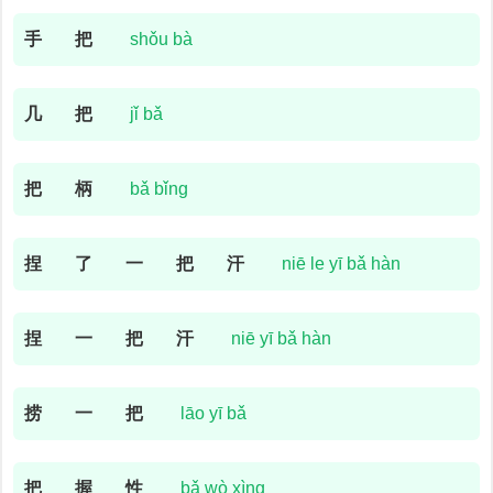
手
把
shǒu bà
几
把
jǐ bǎ
把
柄
bǎ bǐng
捏
了
一
把
汗
niē le yī bǎ hàn
捏
一
把
汗
niē yī bǎ hàn
捞
一
把
lāo yī bǎ
把
握
性
bǎ wò xìng