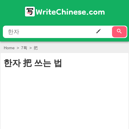
Home
>
7획
>
把
한자
把
쓰는 법