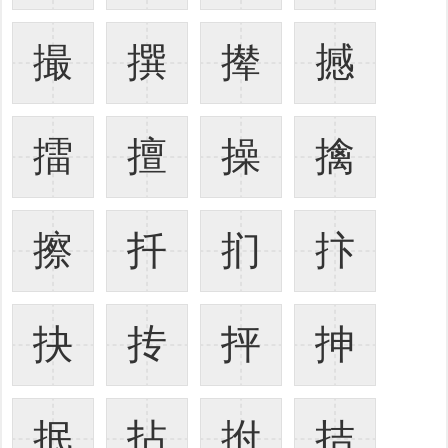
撮
撰
撵
撼
擂
擅
操
擒
擦
扦
扪
抃
抉
抟
抨
抻
抿
拈
拊
拮