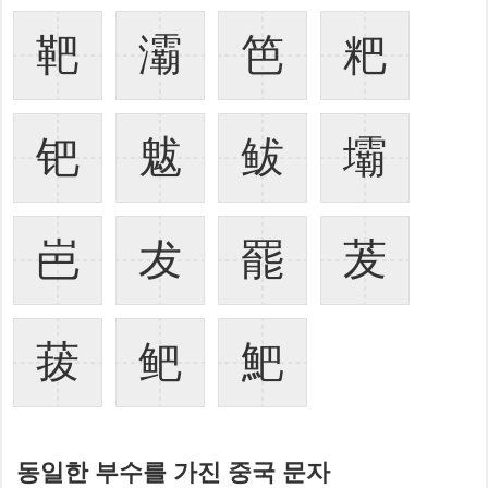
靶
灞
笆
粑
钯
魃
鲅
壩
岜
犮
罷
茇
菝
鲃
䰾
동일한 부수를 가진 중국 문자