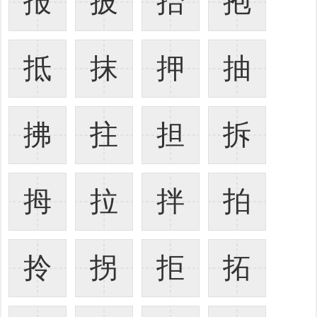
报
披
抬
抱
抵
抹
押
抽
拂
拄
担
拆
拇
拉
拌
拍
拎
拐
拒
拓