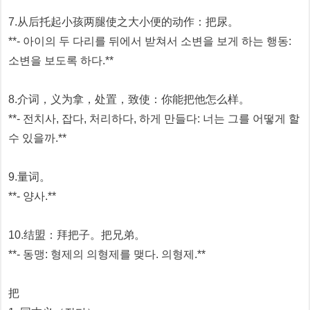
7.从后托起小孩两腿使之大小便的动作：把尿。
**- 아이의 두 다리를 뒤에서 받쳐서 소변을 보게 하는 행동:
소변을 보도록 하다.**
8.介词，义为拿，处置，致使：你能把他怎么样。
**- 전치사, 잡다, 처리하다, 하게 만들다: 너는 그를 어떻게 할
수 있을까.**
9.量词。
**- 양사.**
10.结盟：拜把子。把兄弟。
**- 동맹: 형제의 의형제를 맺다. 의형제.**
把