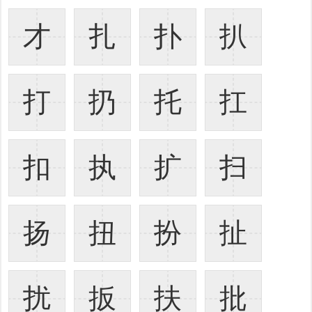
才
扎
扑
扒
打
扔
托
扛
扣
执
扩
扫
扬
扭
扮
扯
扰
扳
扶
批