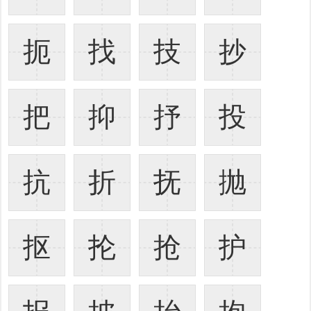
扼
找
技
抄
把
抑
抒
投
抗
折
抚
抛
抠
抡
抢
护