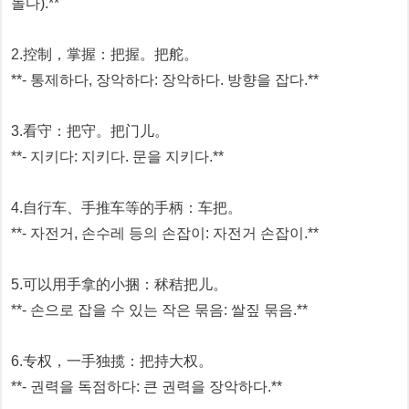
놀다).**
2.控制，掌握：把握。把舵。
**- 통제하다, 장악하다: 장악하다. 방향을 잡다.**
3.看守：把守。把门儿。
**- 지키다: 지키다. 문을 지키다.**
4.自行车、手推车等的手柄：车把。
**- 자전거, 손수레 등의 손잡이: 자전거 손잡이.**
5.可以用手拿的小捆：秫秸把儿。
**- 손으로 잡을 수 있는 작은 묶음: 쌀짚 묶음.**
6.专权，一手独揽：把持大权。
**- 권력을 독점하다: 큰 권력을 장악하다.**