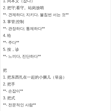
1. 同本义（잡다）
2. 把守;看守。站岗放哨
**- 견제하다; 지키다. 불침번 서는 것**
3. 掌管;控制
**- 관장하다; 통제하다**
4. 给
**- 주다**
5. 按，诊
**- 느끼다, 진단하다**
把
1. 把东西扎在一起的小捆儿（묶음）
2. 把手
**- 손잡이**
3. 把式
**- 전문적인 사람**