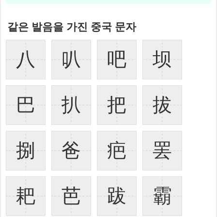
같은 발음을 가진 중국 문자
八
叭
吧
坝
巴
扒
把
拔
捌
爸
疤
罢
耙
芭
跋
霸