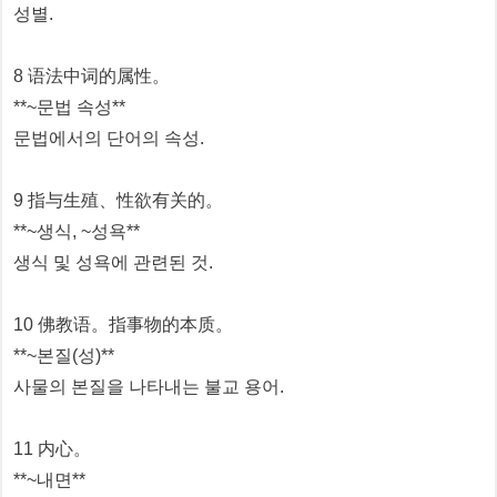
성별.
8 语法中词的属性。
**~문법 속성**
문법에서의 단어의 속성.
9 指与生殖、性欲有关的。
**~생식, ~성욕**
생식 및 성욕에 관련된 것.
10 佛教语。指事物的本质。
**~본질(성)**
사물의 본질을 나타내는 불교 용어.
11 内心。
**~내면**