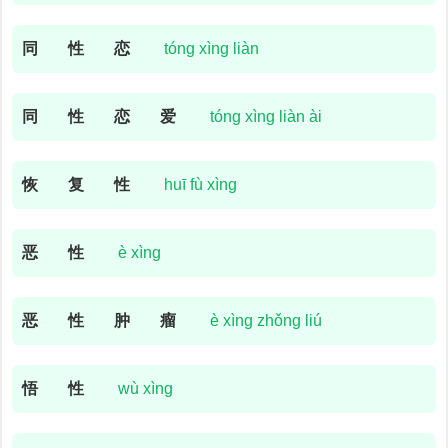
同
性
恋
tóng xìng liàn
同
性
恋
爱
tóng xìng liàn ài
恢
复
性
huī fù xìng
恶
性
è xìng
恶
性
肿
瘤
è xìng zhǒng liú
悟
性
wù xìng