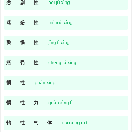
悲
剧
性
bēi jù xìng
迷
惑
性
mí huò xìng
警
惕
性
jǐng tì xìng
惩
罚
性
chéng fá xìng
惯
性
guàn xìng
惯
性
力
guàn xìng lì
惰
性
气
体
duò xìng qì tǐ