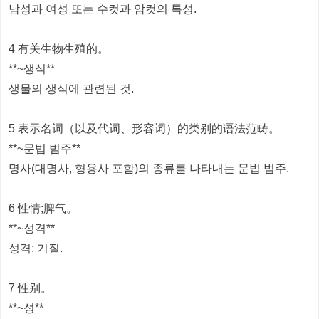
남성과 여성 또는 수컷과 암컷의 특성.
4 有关生物生殖的。
**~생식**
생물의 생식에 관련된 것.
5 表示名词（以及代词、形容词）的类别的语法范畴。
**~문법 범주**
명사(대명사, 형용사 포함)의 종류를 나타내는 문법 범주.
6 性情;脾气。
**~성격**
성격; 기질.
7 性别。
**~성**