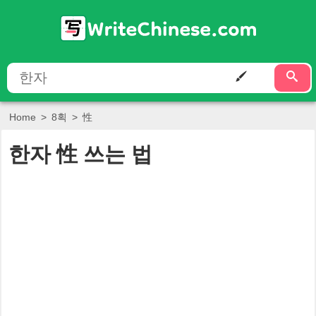
Home
>
8획
>
性
한자
性
쓰는 법