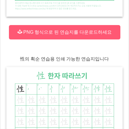
PNG 형식으로 된 연습지를 다운로드하세요
性
의 획순 연습용 인쇄 가능한 연습지입니다