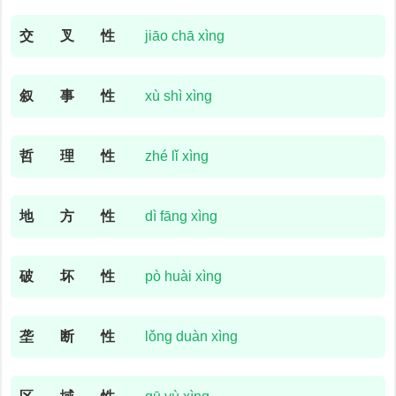
交
叉
性
jiāo chā xìng
叙
事
性
xù shì xìng
哲
理
性
zhé lǐ xìng
地
方
性
dì fāng xìng
破
坏
性
pò huài xìng
垄
断
性
lǒng duàn xìng