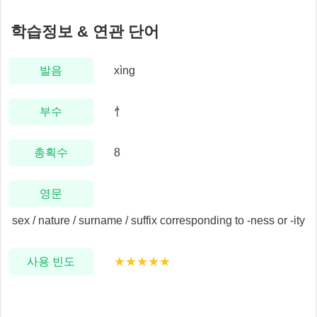
학습정보 & 연관 단어
발음
xìng
부수
忄
총획수
8
영문
sex / nature / surname / suffix corresponding to -ness or -ity
사용 빈도
★★★★★