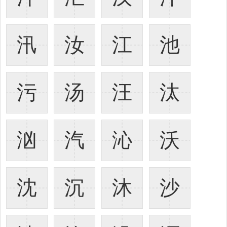
汛
汝
江
池
污
汤
汪
汰
汹
汽
沁
沃
沈
沉
沐
沙