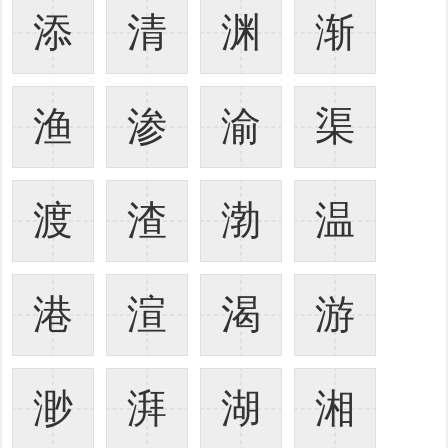
添
清
渊
渐
渔
渗
渝
渠
渡
渣
渤
温
港
渲
渴
游
渺
湃
湖
湘