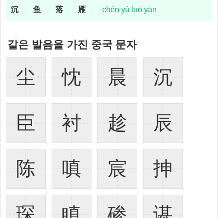
沉
鱼
落
雁
chén yú luò yàn
같은 발음을 가진 중국 문자
尘
忱
晨
沉
臣
衬
趁
辰
陈
嗔
宸
抻
琛
瞋
碜
谌