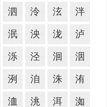
泗
泠
泫
泮
泯
泱
泷
泸
泺
泾
洄
洇
洌
洎
洙
洧
洫
洮
洱
洳