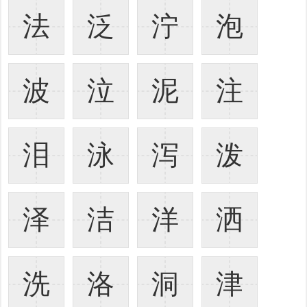
法
泛
泞
泡
波
泣
泥
注
泪
泳
泻
泼
泽
洁
洋
洒
洗
洛
洞
津