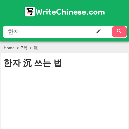
Home
>
7획
>
沉
한자
沉
쓰는 법