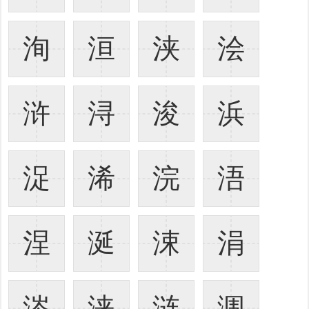
洵
洹
浃
浍
浒
浔
浚
浜
浞
浠
浣
浯
涅
涎
涑
涓
涔
涞
涟
涠