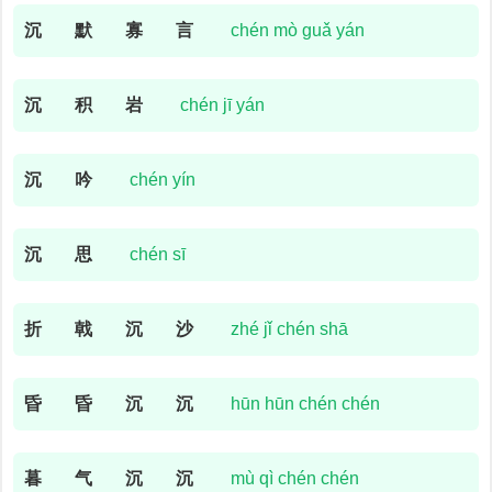
沉
默
寡
言
chén mò guǎ yán
沉
积
岩
chén jī yán
沉
吟
chén yín
沉
思
chén sī
折
戟
沉
沙
zhé jǐ chén shā
昏
昏
沉
沉
hūn hūn chén chén
暮
气
沉
沉
mù qì chén chén