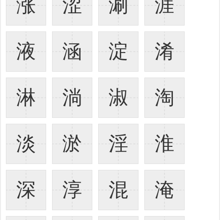
涨
涩
涮
涯
液
涵
淀
淆
淋
淌
淑
淘
淡
淤
淫
淮
深
淳
混
淹