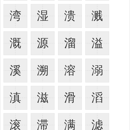
湾
湿
溃
溅
溉
源
溜
溢
溪
溯
溶
溺
滇
滋
滑
滔
滚
滞
满
滤