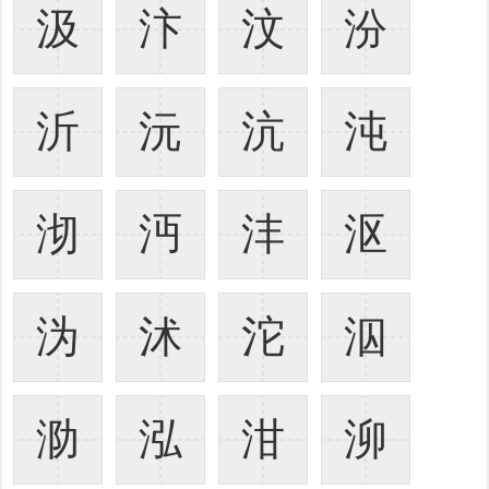
汲
汴
汶
汾
沂
沅
沆
沌
沏
沔
沣
沤
沩
沭
沱
泅
泐
泓
泔
泖