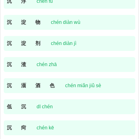
沉
浮
chén fú
沉
淀
物
chén diàn wù
沉
淀
剂
chén diàn jì
沉
渣
chén zhā
沉
湎
酒
色
chén miǎn jiǔ sè
低
沉
dī chén
沉
疴
chén kē