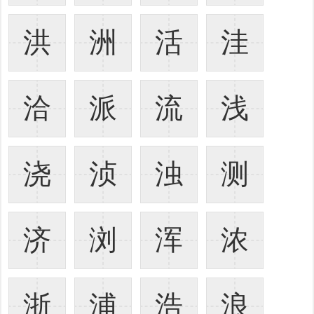
洪
洲
活
洼
洽
派
流
浅
浇
浈
浊
测
济
浏
浑
浓
浙
浦
浩
浪