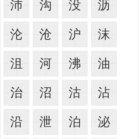
沛
沟
没
沥
沦
沧
沪
沫
沮
河
沸
油
治
沼
沽
沾
沿
泄
泊
泌