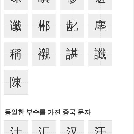
谶
郴
龀
塵
稱
襯
諶
讖
陳
동일한 부수를 가진 중국 문자
汁
汇
汉
汗