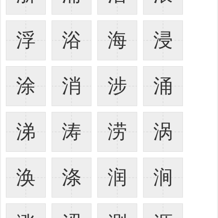
浮
浴
海
浸
涂
消
涉
涌
涕
涛
涝
涡
涣
涤
润
涧