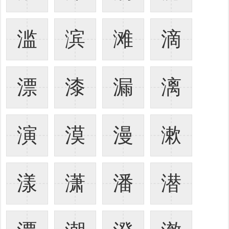
滥
滨
滩
滴
漂
漆
漏
漓
演
漠
漫
漱
漾
潇
潘
潜