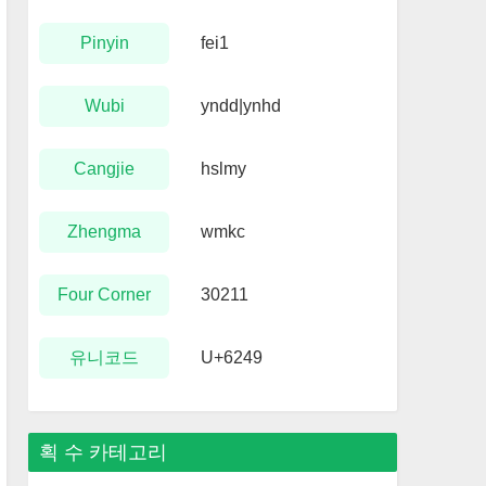
Pinyin
fei1
Wubi
yndd|ynhd
Cangjie
hslmy
Zhengma
wmkc
Four Corner
30211
유니코드
U+6249
획 수 카테고리