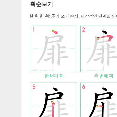
획순보기
한 획 한 획:
扉
의 쓰기 순서. 시각적인 단계별 안