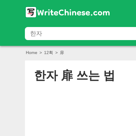
Home
>
12획
>
扉
한자
扉
쓰는 법