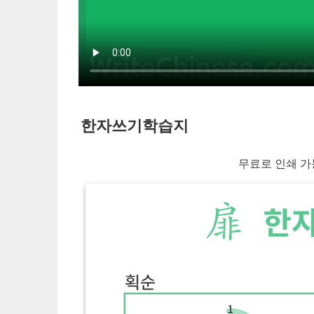
한자쓰기학습지
무료로 인쇄 가