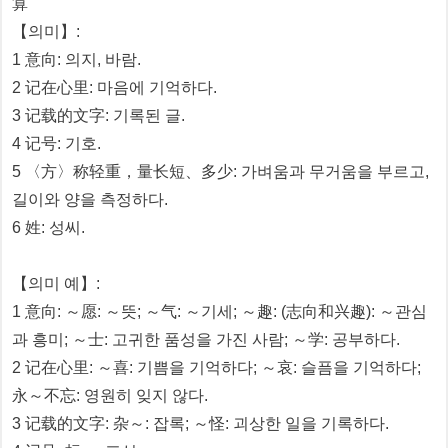
算
【의미】:
1 意向: 의지, 바람.
2 记在心里: 마음에 기억하다.
3 记载的文字: 기록된 글.
4 记号: 기호.
5 〈方〉称轻重，量长短、多少: 가벼움과 무거움을 부르고,
길이와 양을 측정하다.
6 姓: 성씨.
【의미 예】:
1 意向: ～愿: ～뜻; ～气: ～기세; ～趣: (志向和兴趣): ～관심
과 흥미; ～士: 고귀한 품성을 가진 사람; ～学: 공부하다.
2 记在心里: ～喜: 기쁨을 기억하다; ～哀: 슬픔을 기억하다;
永～不忘: 영원히 잊지 않다.
3 记载的文字: 杂～: 잡록; ～怪: 괴상한 일을 기록하다.