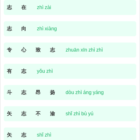
志
在
zhì zài
志
向
zhì xiàng
专
心
致
志
zhuān xīn zhì zhì
有
志
yǒu zhì
斗
志
昂
扬
dòu zhì áng yáng
矢
志
不
渝
shǐ zhì bù yú
矢
志
shǐ zhì