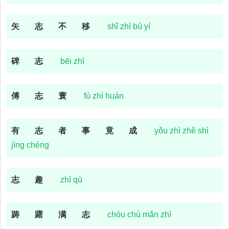
矢
志
不
移
shǐ zhì bù yí
碑
志
bēi zhì
傅
志
寰
fù zhì huán
有
志
者
事
竟
成
yǒu zhì zhě shì
jìng chéng
志
趣
zhì qù
踌
躇
满
志
chóu chú mǎn zhì