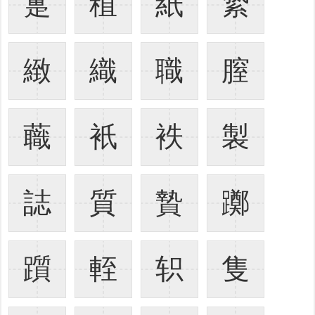
疐
稙
紙
絷
緻
織
職
膣
蘵
衹
袟
製
誌
質
贄
躑
躓
輊
轵
隻