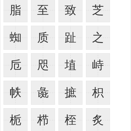
脂
至
致
芝
蜘
质
趾
之
卮
咫
埴
峙
帙
彘
摭
枳
栀
栉
桎
炙