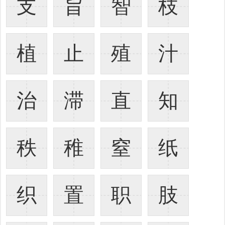
支
旨
智
枝
植
止
殖
汁
治
滞
直
知
秩
稚
窒
纸
织
置
职
肢