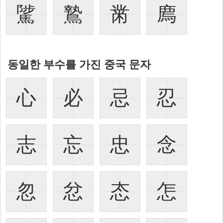
騭
鷙
黹
廌
동일한 부수를 가진 중국 문자
心
必
忌
忍
志
忘
忠
念
忽
忿
态
怎