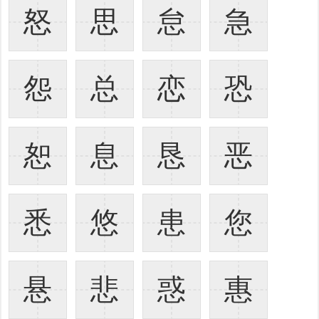
怒
思
怠
急
怨
总
恋
恐
恕
息
恳
恶
悉
悠
患
您
悬
悲
惑
惠