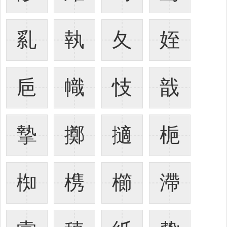
乿
執
夂
姪
巵
幟
忮
戠
摯
擲
擿
梔
椥
槜
櫛
滯