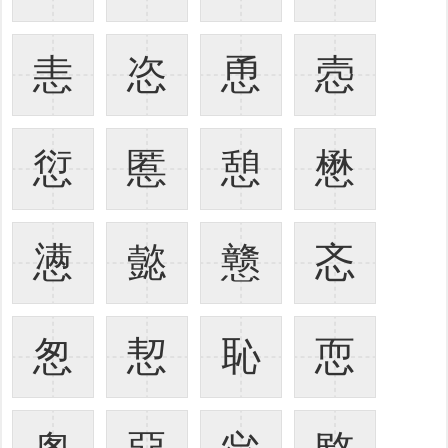
恚
恣
恿
悫
愆
慝
憩
懋
懑
懿
戆
忞
怱
恝
恥
恧