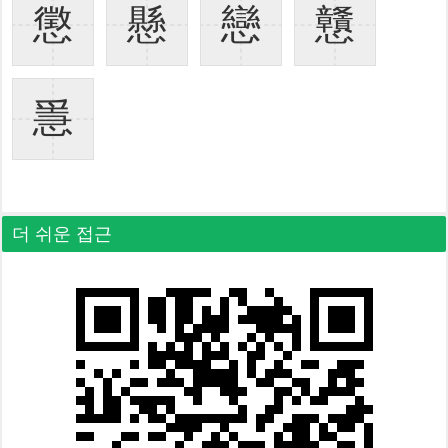
懲
懸
戀
戇
㥯
더 쉬운 접근