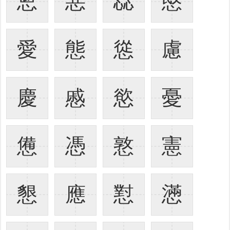
悤
惡
惢
愍
愛
態
慫
慮
慶
慼
慾
憂
憊
憑
憝
憲
懇
應
懟
懣