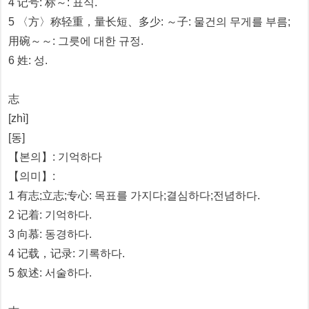
4 记号: 标～: 표식.
5 〈方〉称轻重，量长短、多少: ～子: 물건의 무게를 부름;
用碗～～: 그릇에 대한 규정.
6 姓: 성.
志
[zhì]
[동]
【본의】: 기억하다
【의미】:
1 有志;立志;专心: 목표를 가지다;결심하다;전념하다.
2 记着: 기억하다.
3 向慕: 동경하다.
4 记载，记录: 기록하다.
5 叙述: 서술하다.