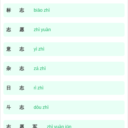
标
志
biāo zhì
志
愿
zhì yuàn
意
志
yì zhì
杂
志
zá zhì
日
志
rì zhì
斗
志
dòu zhì
志
愿
军
zhì yuàn jūn