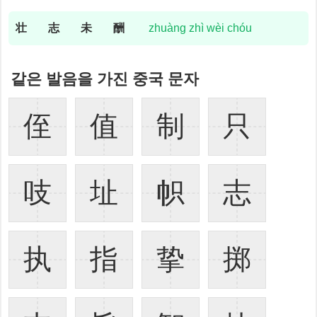
壮
志
未
酬
zhuàng zhì wèi chóu
같은 발음을 가진 중국 문자
侄
值
制
只
吱
址
帜
志
执
指
挚
掷