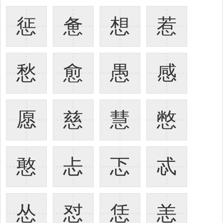
惩
惫
想
惹
愁
愈
愚
感
愿
慈
慧
憋
憨
忐
忑
忒
怂
怼
恁
恙