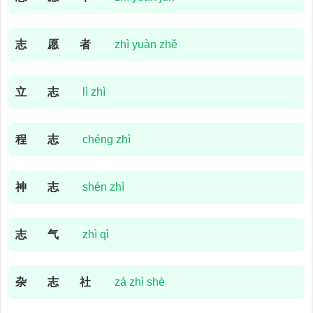
志
愿
者
zhì yuàn zhě
立
志
lì zhì
程
志
chéng zhì
神
志
shén zhì
志
气
zhì qì
杂
志
社
zá zhì shè