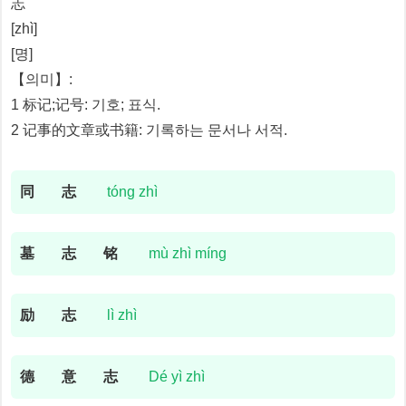
志
[zhì]
[명]
【의미】:
1 标记;记号: 기호; 표식.
2 记事的文章或书籍: 기록하는 문서나 서적.
同
志
tóng zhì
墓
志
铭
mù zhì míng
励
志
lì zhì
德
意
志
Dé yì zhì