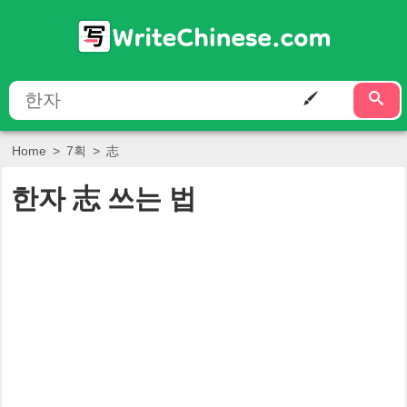
Home
>
7획
>
志
한자
志
쓰는 법