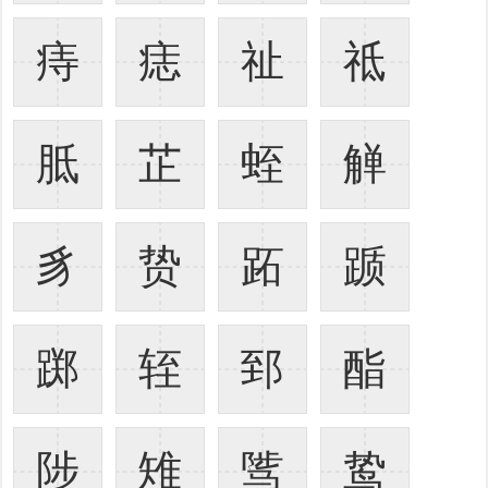
痔
痣
祉
祗
胝
芷
蛭
觯
豸
贽
跖
踬
踯
轾
郅
酯
陟
雉
骘
鸷