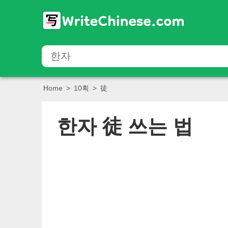
Home
>
10획
>
徒
한자
徒
쓰는 법