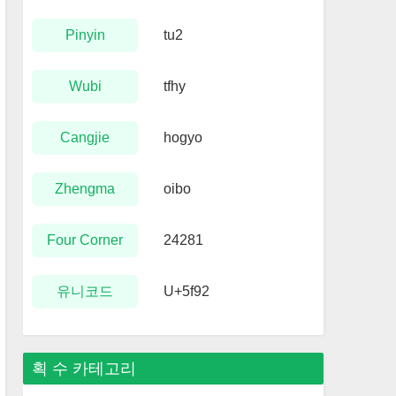
Pinyin
tu2
Wubi
tfhy
Cangjie
hogyo
Zhengma
oibo
Four Corner
24281
유니코드
U+5f92
획 수 카테고리