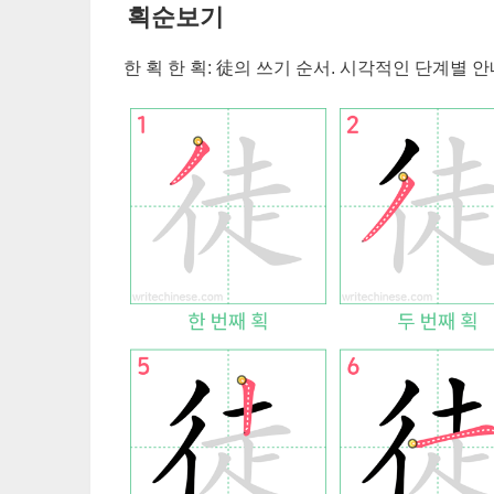
획순보기
한 획 한 획:
徒
의 쓰기 순서. 시각적인 단계별 안