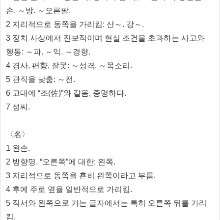
손. ～방. ～오른팔.
2 지리적으로 동쪽을 가리킴: 산～. 강～.
3 정치 사상에서 진보적이며 현실 조건을 초과하는 사고와
행동: ～파. ～익. ～경향.
4 경사, 편향, 잘못: ～성격. ～목소리.
5 관직을 낮춤: ～전.
6 고대에 “조(佐)”와 같음, 증명하다.
7 성씨.
〈名〉
1 왼손.
2 방향명. “오른쪽”에 대한: 왼쪽.
3 지리적으로 동쪽을 흔히 왼쪽이라고 부름.
4 후에 주로 옆을 일반적으로 가리킴.
5 직서와 왼쪽으로 가는 글자에서는 특히 오른쪽 뒤를 가리
킴.