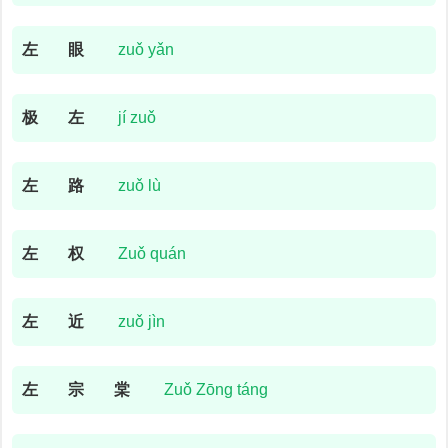
左
眼
zuǒ yǎn
极
左
jí zuǒ
左
路
zuǒ lù
左
权
Zuǒ quán
左
近
zuǒ jìn
左
宗
棠
Zuǒ Zōng táng