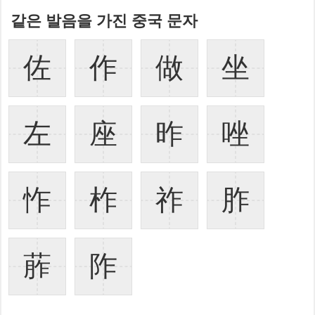
같은 발음을 가진 중국 문자
佐
作
做
坐
左
座
昨
唑
怍
柞
祚
胙
葄
阼