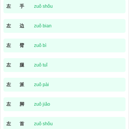
左
手
zuǒ shǒu
左
边
zuǒ bian
左
臂
zuǒ bì
左
腿
zuǒ tuǐ
左
派
zuǒ pài
左
脚
zuǒ jiǎo
左
首
zuǒ shǒu