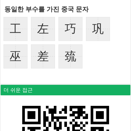
동일한 부수를 가진 중국 문자
工
左
巧
巩
巫
差
巯
더 쉬운 접근