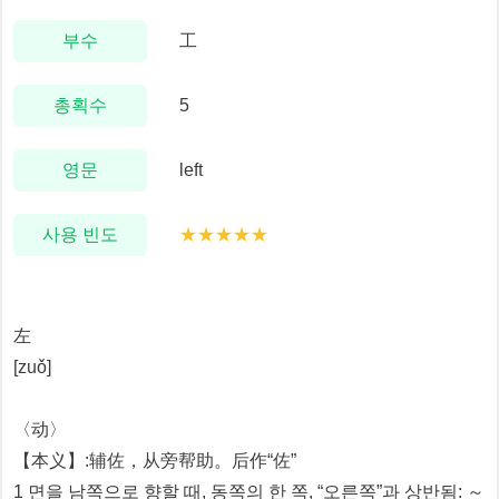
부수
工
총획수
5
영문
left
사용 빈도
★★★★★
左
[zuǒ]
〈动〉
【本义】:辅佐，从旁帮助。后作“佐”
1 면을 남쪽으로 향할 때, 동쪽의 한 쪽, “오른쪽”과 상반됨: ～