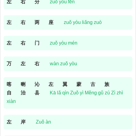
左
右
分
zuǒ yòu fēn
左
右
两
座
zuǒ yòu liǎng zuò
左
右
门
zuǒ yòu mén
万
左
右
wàn zuǒ yòu
喀
喇
沁
左
翼
蒙
古
族
自
治
县
Kā lǎ qìn Zuǒ yì Měng gǔ zú Zì zhì
xiàn
左
岸
Zuǒ àn