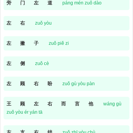
旁
门
左
道
páng mén zuǒ dào
左
右
zuǒ yòu
左
撇
子
zuǒ piě zi
左
侧
zuǒ cè
左
顾
右
盼
zuǒ gù yòu pàn
王
顾
左
右
而
言
他
wáng gù
zuǒ yòu ér yán tā
左
支
右
绌
zuǒ zhī yòu chù