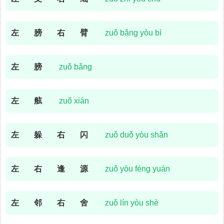
左
膀
右
臂
zuǒ bǎng yòu bì
左
膀
zuǒ bǎng
左
舷
zuǒ xián
左
躲
右
闪
zuǒ duǒ yòu shǎn
左
右
逢
源
zuǒ yòu féng yuán
左
邻
右
舍
zuǒ lín yòu shè