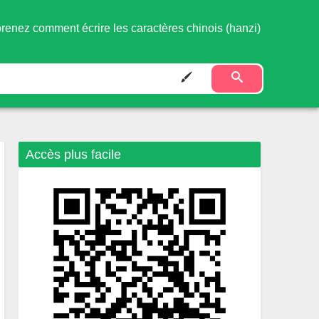
renez comment écrire les caractères chinois (hanzi)
Accès plus facile