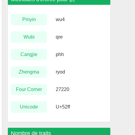
Pinyin
wu4
Wubi
qre
Cangjie
phh
Zhengma
ryod
Four Corner
27220
Unicode
U+52ff
Nombre de traits