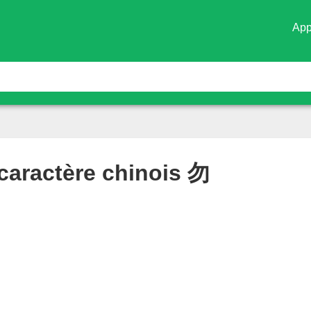
App
 caractère chinois
勿